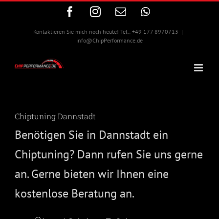
Zum
Facebook
Instagram
E-
WhatsApp
Inhalt
Mail
springen
Kontaktieren Sie mich noch heute! Tel.: +49 177 8970713
|
info@ChipPerformance.de
Chiptuning Dannstadt
Benötigen Sie in Dannstadt ein
Chiptuning? Dann rufen Sie uns gerne
an. Gerne bieten wir Ihnen eine
kostenlose Beratung an.