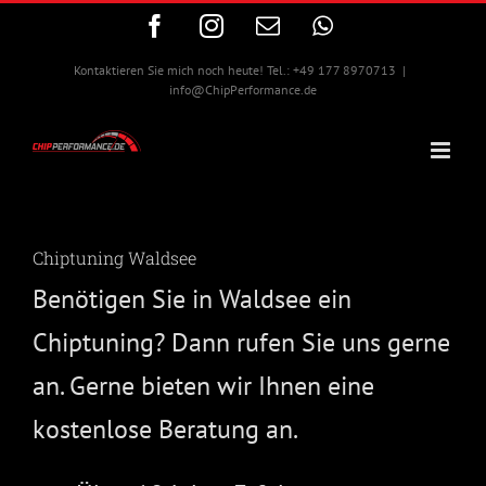
Zum
Facebook
Instagram
E-
WhatsApp
Inhalt
Mail
springen
Kontaktieren Sie mich noch heute! Tel.: +49 177 8970713
|
info@ChipPerformance.de
Chiptuning Waldsee
Benötigen Sie in Waldsee ein
Chiptuning? Dann rufen Sie uns gerne
an. Gerne bieten wir Ihnen eine
kostenlose Beratung an.