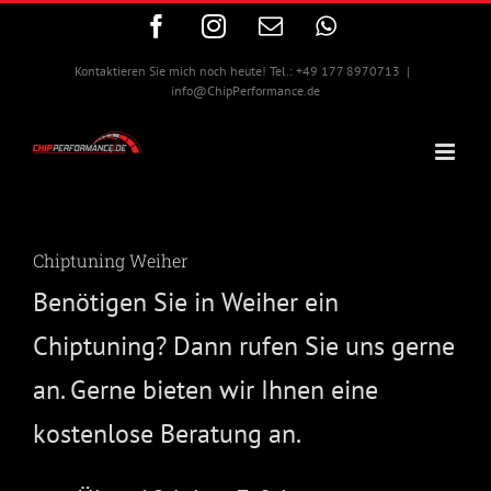
Zum
Facebook
Instagram
E-
WhatsApp
Inhalt
Mail
springen
Kontaktieren Sie mich noch heute! Tel.: +49 177 8970713
|
info@ChipPerformance.de
Chiptuning Weiher
Benötigen Sie in Weiher ein
Chiptuning? Dann rufen Sie uns gerne
an. Gerne bieten wir Ihnen eine
kostenlose Beratung an.