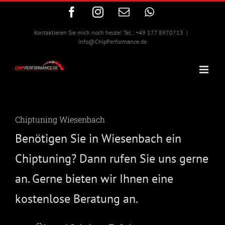
Zum
Facebook
Instagram
E-
WhatsApp
Inhalt
Mail
springen
Kontaktieren Sie mich noch heute! Tel.: +49 177 8970713
|
info@ChipPerformance.de
Chiptuning Wiesenbach
Benötigen Sie in Wiesenbach ein
Chiptuning? Dann rufen Sie uns gerne
an. Gerne bieten wir Ihnen eine
kostenlose Beratung an.