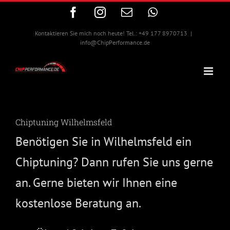
Zum
Facebook
Instagram
E-
WhatsApp
Inhalt
Mail
springen
Kontaktieren Sie mich noch heute! Tel.: +49 177 8970713
|
info@ChipPerformance.de
Chiptuning Wilhelmsfeld
Benötigen Sie in Wilhelmsfeld ein
Chiptuning? Dann rufen Sie uns gerne
an. Gerne bieten wir Ihnen eine
kostenlose Beratung an.